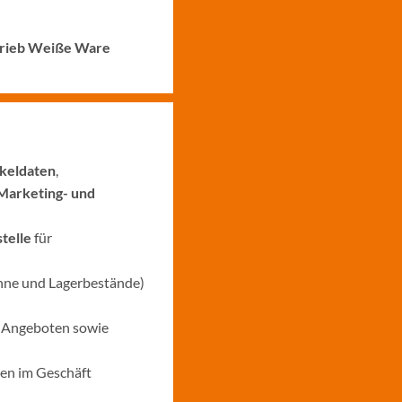
trieb Weiße Ware
ikeldaten
,
Marketing- und
stelle
für
anne und Lagerbestände)
, Angeboten sowie
gen im Geschäft