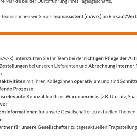
re Märkte bei der Durchführung ihres Tagesgeschäfts.
Teams suchen wir Sie als
Teamassistent (m/w/x) im Einkauf/Ver
m/w/x) unterstützen Sie Ihr Team bei der
richtigen Pflege der Art
Bestellungen
bei unseren Lieferanten und
Abrechnung interner 
n
aktivitäten
mit Ihren Kolleg:innen
operativ um
und sind
Schnitt
ifende Prozesse
isrelevante Kennzahlen Ihres Warenbereichs
(z.B. Umsatz, Sp
vor
iebsinformationen
für unsere Gesellschafter zu aktuellen Themen
en
rtner für unsere Gesellschafter
zu tagesaktuellen Fragestellun