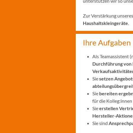
unterstützen wir so unse
Zur Verstärkung unseres 
Haushaltskleingeräte
.
Ihre Aufgaben
Als Teamassistent (
Durchführung von 
Verkaufsaktivitäte
Sie
setzen
Angebots
abteilungsübergre
Sie
bereiten
ergebn
für die Kolleg:innen
Sie
erstellen Vertr
Hersteller-Aktion
Sie sind
Ansprechpa