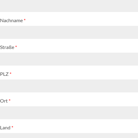
Nachname
*
Straße
*
PLZ
*
Ort
*
Land
*