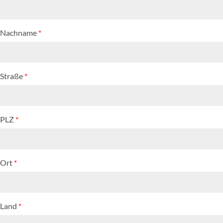
Nachname
*
Straße
*
PLZ
*
Ort
*
Land
*