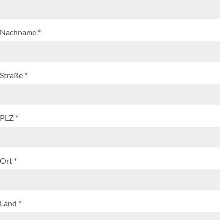
Nachname
*
Straße
*
PLZ
*
Ort
*
Land
*