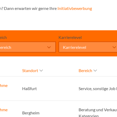
n? Dann erwarten wir gerne Ihre
Initiativbewerbung
eich
Karrierelevel
ereich
Karrierelevel
Standort
Bereich
ahme
Haßfurt
Service, sonstige Job
ahme
Beratung und Verkauf
Bergheim
Kategorien