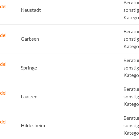
Beratu
del
Neustadt
sonsti
Katego
Beratu
del
Garbsen
sonsti
Katego
Beratu
del
Springe
sonsti
Katego
Beratu
del
Laatzen
sonsti
Katego
Beratu
del
Hildesheim
sonsti
Katego