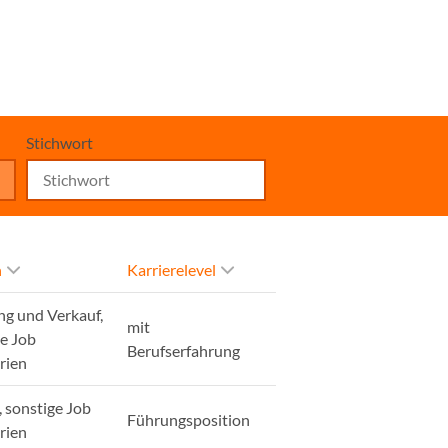
Stichwort
h
Karrierelevel
ng und Verkauf,
mit
ge Job
Berufserfahrung
rien
, sonstige Job
Führungsposition
rien