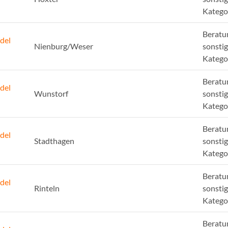
Katego
Beratu
del
Nienburg/Weser
sonsti
Katego
Beratu
del
Wunstorf
sonsti
Katego
Beratu
del
Stadthagen
sonsti
Katego
Beratu
del
Rinteln
sonsti
Katego
Beratu