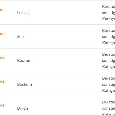
Beratu
del
Leipzig
sonsti
Katego
Beratu
del
Soest
sonsti
Katego
Beratu
del
Beckum
sonsti
Katego
Beratu
del
Bochum
sonsti
Katego
Beratu
del
Brilon
sonsti
Katego