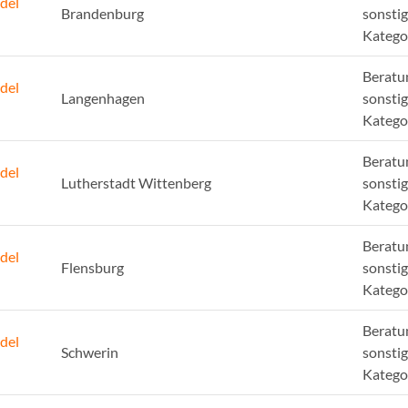
del
Brandenburg
sonsti
Katego
Beratu
del
Langenhagen
sonsti
Katego
Beratu
del
Lutherstadt Wittenberg
sonsti
Katego
Beratu
del
Flensburg
sonsti
Katego
Beratu
del
Schwerin
sonsti
Katego