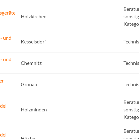
Beratu
sgeräte
Holzkirchen
sonsti
Katego
e- und
Kesselsdorf
Techni
e- und
Chemnitz
Techni
er
Gronau
Techni
Beratu
del
Holzminden
sonsti
Katego
Beratu
del
Höxter
sonsti