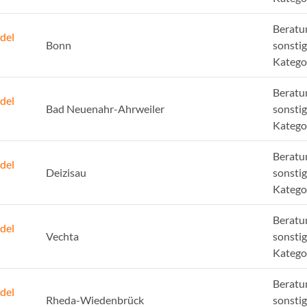
Beratu
del
Bonn
sonsti
Katego
Beratu
del
Bad Neuenahr-Ahrweiler
sonsti
Katego
Beratu
del
Deizisau
sonsti
Katego
Beratu
del
Vechta
sonsti
Katego
Beratu
del
Rheda-Wiedenbrück
sonsti