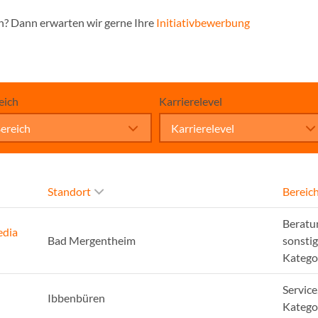
n? Dann erwarten wir gerne Ihre
Initiativbewerbung
eich
Karrierelevel
ereich
Karrierelevel
Standort
Bereic
Beratu
edia
Bad Mergentheim
sonsti
Katego
Service
Ibbenbüren
Katego