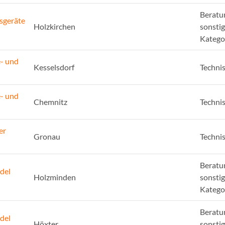
Beratu
sgeräte
Holzkirchen
sonsti
Katego
e- und
Kesselsdorf
Techni
e- und
Chemnitz
Techni
er
Gronau
Techni
Beratu
del
Holzminden
sonsti
Katego
Beratu
del
Höxter
sonsti