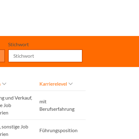
Stichwort
h
Karrierelevel
ng und Verkauf,
mit
ge Job
Berufserfahrung
rien
, sonstige Job
Führungsposition
rien