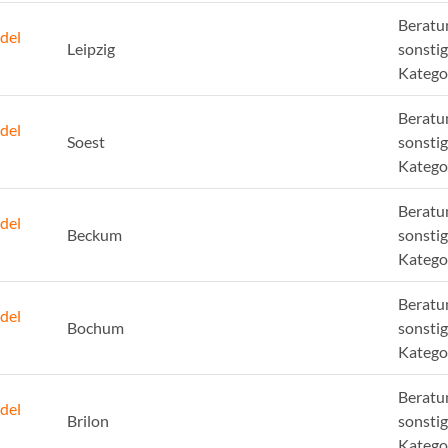
Beratu
del
Leipzig
sonsti
Katego
Beratu
del
Soest
sonsti
Katego
Beratu
del
Beckum
sonsti
Katego
Beratu
del
Bochum
sonsti
Katego
Beratu
del
Brilon
sonsti
Katego