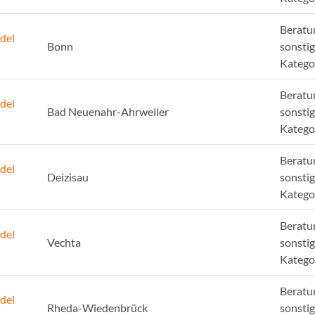
Beratu
del
Bonn
sonsti
Katego
Beratu
del
Bad Neuenahr-Ahrweiler
sonsti
Katego
Beratu
del
Deizisau
sonsti
Katego
Beratu
del
Vechta
sonsti
Katego
Beratu
del
Rheda-Wiedenbrück
sonsti