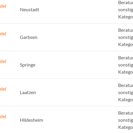
Beratu
del
Neustadt
sonsti
Katego
Beratu
del
Garbsen
sonsti
Katego
Beratu
del
Springe
sonsti
Katego
Beratu
del
Laatzen
sonsti
Katego
Beratu
del
Hildesheim
sonsti
Katego