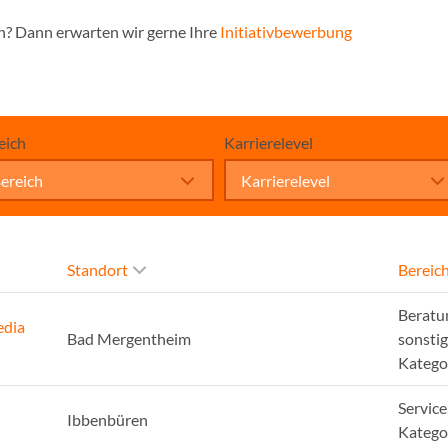
n? Dann erwarten wir gerne Ihre
Initiativbewerbung
eich
Karrierelevel
ereich
Karrierelevel
Standort
Bereic
Beratu
edia
Bad Mergentheim
sonsti
Katego
Service
Ibbenbüren
Katego