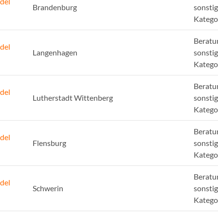
del
Brandenburg
sonsti
Katego
Beratu
del
Langenhagen
sonsti
Katego
Beratu
del
Lutherstadt Wittenberg
sonsti
Katego
Beratu
del
Flensburg
sonsti
Katego
Beratu
del
Schwerin
sonsti
Katego