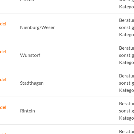
Katego
Beratu
del
Nienburg/Weser
sonsti
Katego
Beratu
del
Wunstorf
sonsti
Katego
Beratu
del
Stadthagen
sonsti
Katego
Beratu
del
Rinteln
sonsti
Katego
Beratu