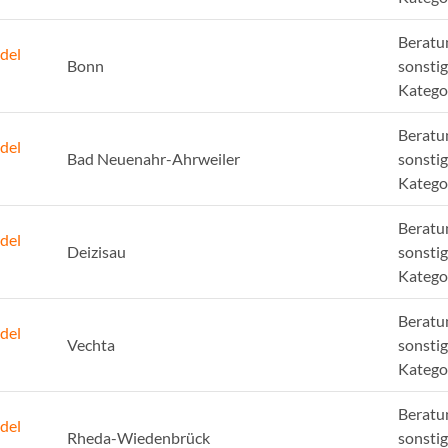
Beratu
del
Bonn
sonsti
Katego
Beratu
del
Bad Neuenahr-Ahrweiler
sonsti
Katego
Beratu
del
Deizisau
sonsti
Katego
Beratu
del
Vechta
sonsti
Katego
Beratu
del
Rheda-Wiedenbrück
sonsti