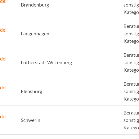
del
Brandenburg
sonsti
Katego
Beratu
del
Langenhagen
sonsti
Katego
Beratu
del
Lutherstadt Wittenberg
sonsti
Katego
Beratu
del
Flensburg
sonsti
Katego
Beratu
del
Schwerin
sonsti
Katego