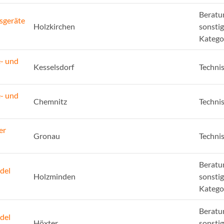
Beratu
sgeräte
Holzkirchen
sonsti
Katego
e- und
Kesselsdorf
Techni
e- und
Chemnitz
Techni
er
Gronau
Techni
Beratu
del
Holzminden
sonsti
Katego
Beratu
del
Höxter
sonsti