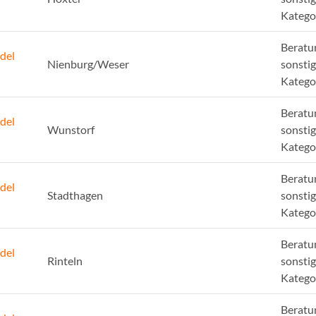
Katego
Beratu
del
Nienburg/Weser
sonsti
Katego
Beratu
del
Wunstorf
sonsti
Katego
Beratu
del
Stadthagen
sonsti
Katego
Beratu
del
Rinteln
sonsti
Katego
Beratu