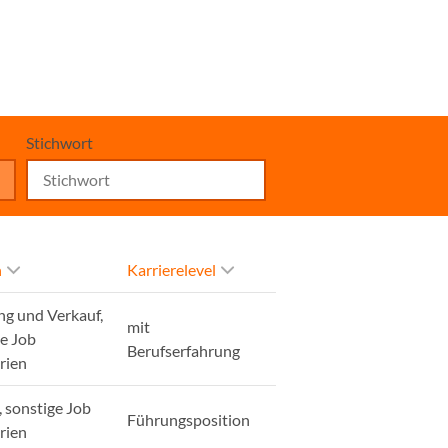
Stichwort
h
Karrierelevel
ng und Verkauf,
mit
ge Job
Berufserfahrung
rien
, sonstige Job
Führungsposition
rien