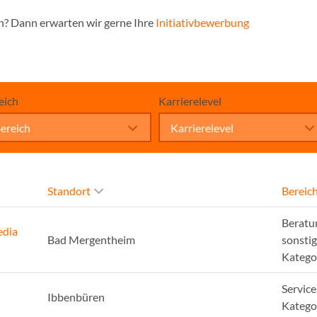
n? Dann erwarten wir gerne Ihre
Initiativbewerbung
eich
Karrierelevel
ereich
Karrierelevel
Standort
Bereic
Beratu
edia
Bad Mergentheim
sonsti
Katego
Service
Ibbenbüren
Katego