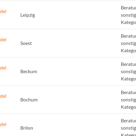
Beratu
del
Leipzig
sonsti
Katego
Beratu
del
Soest
sonsti
Katego
Beratu
del
Beckum
sonsti
Katego
Beratu
del
Bochum
sonsti
Katego
Beratu
del
Brilon
sonsti
Katego