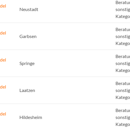
Beratu
del
Neustadt
sonsti
Katego
Beratu
del
Garbsen
sonsti
Katego
Beratu
del
Springe
sonsti
Katego
Beratu
del
Laatzen
sonsti
Katego
Beratu
del
Hildesheim
sonsti
Katego