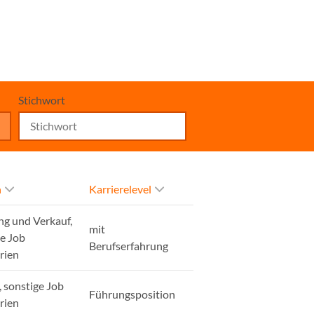
Stichwort
h
Karrierelevel
ng und Verkauf,
mit
ge Job
Berufserfahrung
rien
, sonstige Job
Führungsposition
rien