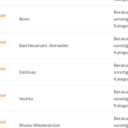
Beratu
del
Bonn
sonsti
Katego
Beratu
del
Bad Neuenahr-Ahrweiler
sonsti
Katego
Beratu
del
Deizisau
sonsti
Katego
Beratu
del
Vechta
sonsti
Katego
Beratu
del
Rheda-Wiedenbrück
sonsti