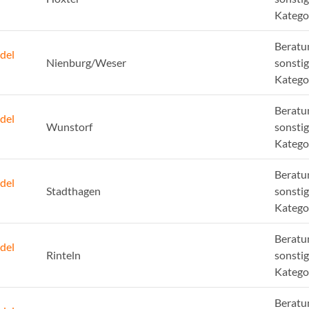
Katego
Beratu
del
Nienburg/Weser
sonsti
Katego
Beratu
del
Wunstorf
sonsti
Katego
Beratu
del
Stadthagen
sonsti
Katego
Beratu
del
Rinteln
sonsti
Katego
Beratu