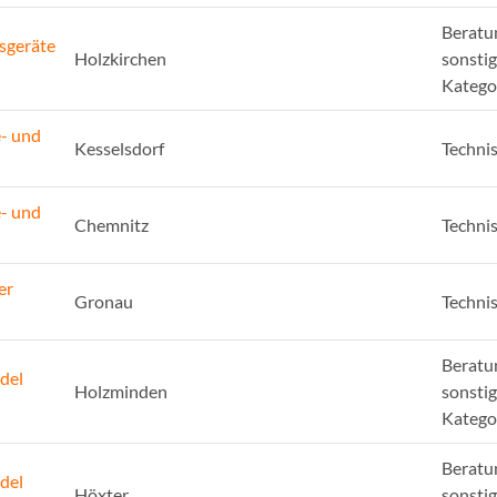
Beratu
sgeräte
Holzkirchen
sonsti
Katego
e- und
Kesselsdorf
Techni
e- und
Chemnitz
Techni
er
Gronau
Techni
Beratu
del
Holzminden
sonsti
Katego
Beratu
del
Höxter
sonsti