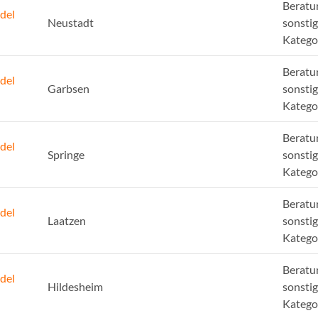
Beratu
del
Neustadt
sonsti
Katego
Beratu
del
Garbsen
sonsti
Katego
Beratu
del
Springe
sonsti
Katego
Beratu
del
Laatzen
sonsti
Katego
Beratu
del
Hildesheim
sonsti
Katego