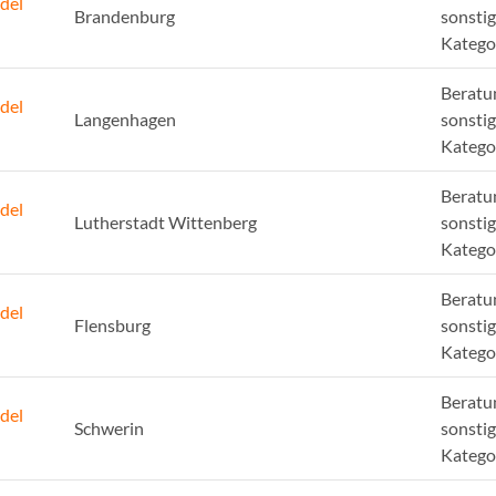
del
Brandenburg
sonsti
Katego
Beratu
del
Langenhagen
sonsti
Katego
Beratu
del
Lutherstadt Wittenberg
sonsti
Katego
Beratu
del
Flensburg
sonsti
Katego
Beratu
del
Schwerin
sonsti
Katego