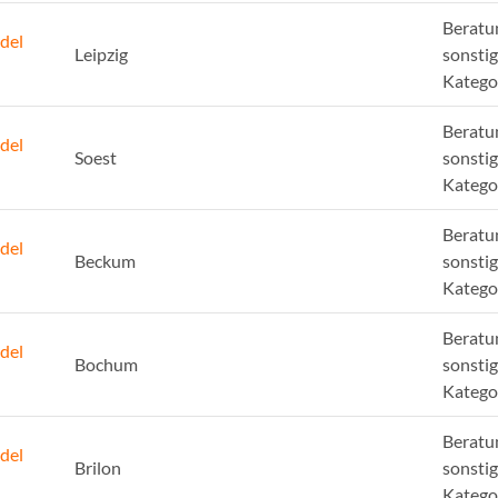
Beratu
del
Leipzig
sonsti
Katego
Beratu
del
Soest
sonsti
Katego
Beratu
del
Beckum
sonsti
Katego
Beratu
del
Bochum
sonsti
Katego
Beratu
del
Brilon
sonsti
Katego