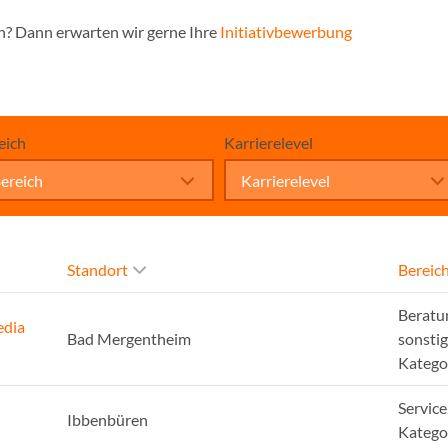
n? Dann erwarten wir gerne Ihre
Initiativbewerbung
eich
Karrierelevel
ereich
Karrierelevel
Standort
Bereic
Beratu
edia
Bad Mergentheim
sonsti
Katego
Service
Ibbenbüren
Katego