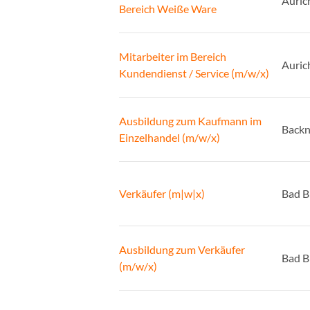
Auric
Bereich Weiße Ware
Mitarbeiter im Bereich
Auric
Kundendienst / Service (m/w/x)
Ausbildung zum Kaufmann im
Back
Einzelhandel (m/w/x)
Verkäufer (m|w|x)
Bad B
Ausbildung zum Verkäufer
Bad B
(m/w/x)