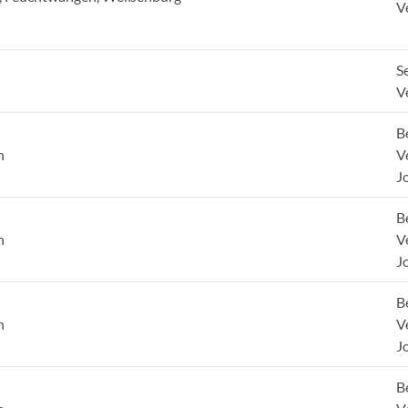
V
Se
V
B
h
V
J
B
h
V
J
B
h
V
J
B