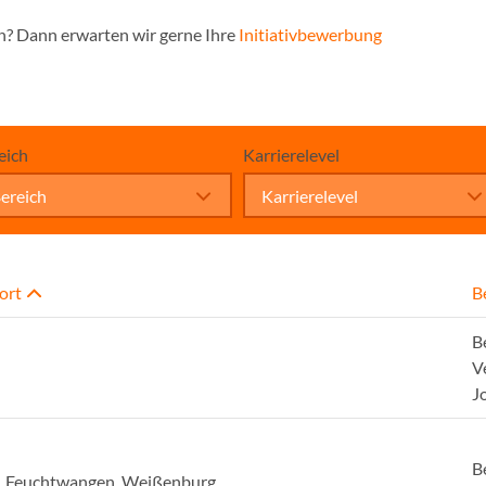
n? Dann erwarten wir gerne Ihre
Initiativbewerbung
eich
Karrierelevel
ereich
Karrierelevel
ort
B
B
V
J
B
, Feuchtwangen, Weißenburg