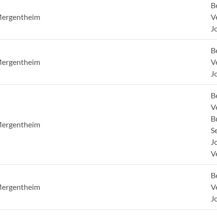
B
Mergentheim
V
J
B
Mergentheim
V
J
B
V
B
Mergentheim
S
J
V
B
Mergentheim
V
J