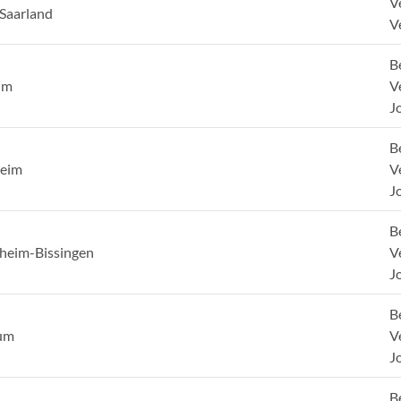
V
 Saarland
V
B
um
V
J
B
heim
V
J
B
gheim-Bissingen
V
J
B
um
V
J
B