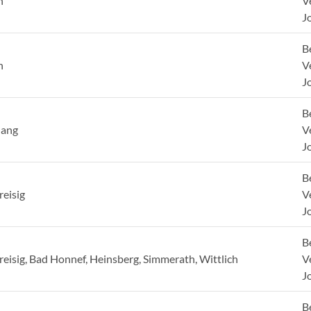
h
V
J
B
h
V
J
B
nang
V
J
B
reisig
V
J
B
reisig, Bad Honnef, Heinsberg, Simmerath, Wittlich
V
J
B