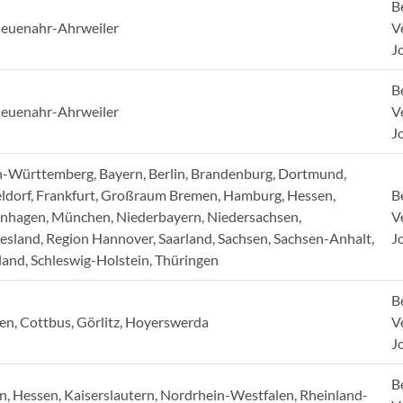
B
euenahr-Ahrweiler
V
J
B
euenahr-Ahrweiler
V
J
-Württemberg, Bayern, Berlin, Brandenburg, Dortmund,
ldorf, Frankfurt, Großraum Bremen, Hamburg, Hessen,
B
nhagen, München, Niederbayern, Niedersachsen,
V
iesland, Region Hannover, Saarland, Sachsen, Sachsen-Anhalt,
J
land, Schleswig-Holstein, Thüringen
B
en, Cottbus, Görlitz, Hoyerswerda
V
J
B
n, Hessen, Kaiserslautern, Nordrhein-Westfalen, Rheinland-