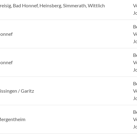
reisig, Bad Honnef, Heinsberg, Simmerath, Wittlich
V
J
B
onnef
V
J
B
onnef
V
J
B
issingen / Garitz
V
J
B
Mergentheim
V
J