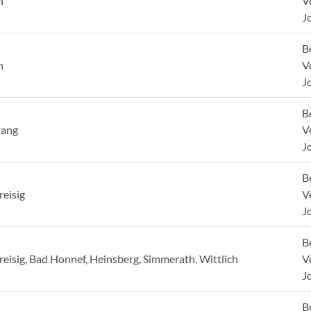
h
V
J
B
h
V
J
B
nang
V
J
B
reisig
V
J
B
reisig, Bad Honnef, Heinsberg, Simmerath, Wittlich
V
J
B