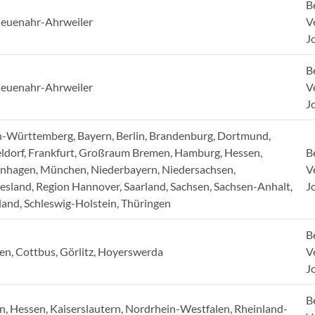
B
euenahr-Ahrweiler
V
J
B
euenahr-Ahrweiler
V
J
-Württemberg, Bayern, Berlin, Brandenburg, Dortmund,
ldorf, Frankfurt, Großraum Bremen, Hamburg, Hessen,
B
nhagen, München, Niederbayern, Niedersachsen,
V
iesland, Region Hannover, Saarland, Sachsen, Sachsen-Anhalt,
J
land, Schleswig-Holstein, Thüringen
B
en, Cottbus, Görlitz, Hoyerswerda
V
J
B
n, Hessen, Kaiserslautern, Nordrhein-Westfalen, Rheinland-