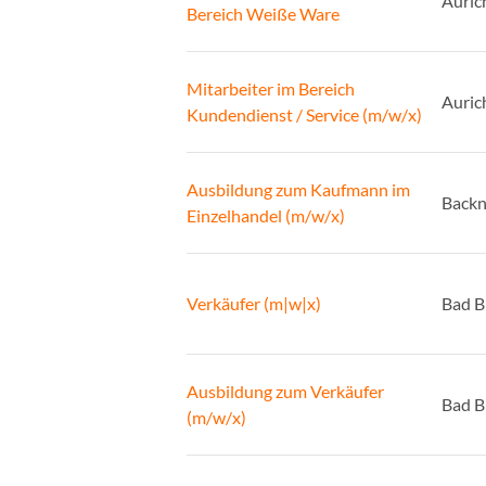
Auric
Bereich Weiße Ware
Mitarbeiter im Bereich
Auric
Kundendienst / Service (m/w/x)
Ausbildung zum Kaufmann im
Back
Einzelhandel (m/w/x)
Verkäufer (m|w|x)
Bad B
Ausbildung zum Verkäufer
Bad B
(m/w/x)