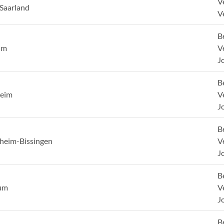
V
 Saarland
V
B
um
V
J
B
heim
V
J
B
gheim-Bissingen
V
J
B
um
V
J
B