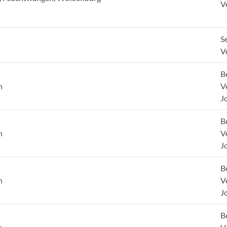
V
Se
V
B
h
V
J
B
h
V
J
B
h
V
J
B