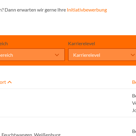
n? Dann erwarten wir gerne Ihre
Initiativbewerbung
eich
Karrierelevel
ereich
Karrierelevel
ort
B
B
V
J
B
, Feuchtwangen, Weißenburg