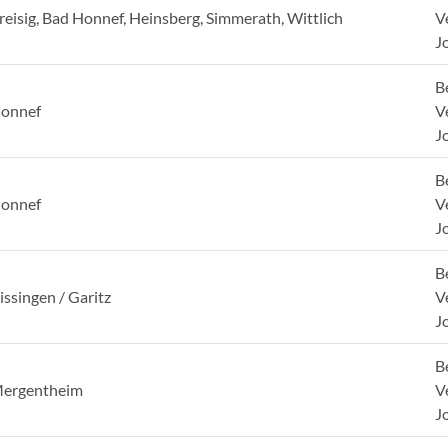
reisig, Bad Honnef, Heinsberg, Simmerath, Wittlich
V
J
B
onnef
V
J
B
onnef
V
J
B
issingen / Garitz
V
J
B
Mergentheim
V
J