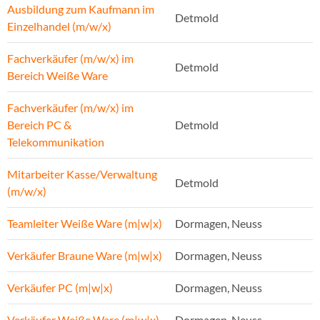
Ausbildung zum Kaufmann im
Detmold
Einzelhandel (m/w/x)
Fachverkäufer (m/w/x) im
Detmold
Bereich Weiße Ware
Fachverkäufer (m/w/x) im
Bereich PC &
Detmold
Telekommunikation
Mitarbeiter Kasse/Verwaltung
Detmold
(m/w/x)
Teamleiter Weiße Ware (m|w|x)
Dormagen, Neuss
Verkäufer Braune Ware (m|w|x)
Dormagen, Neuss
Verkäufer PC (m|w|x)
Dormagen, Neuss
Verkäufer Weiße Ware (m|w|x)
Dormagen, Neuss