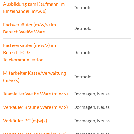
Ausbildung zum Kaufmann im
Detmold
Einzelhandel (m/w/x)
Fachverkäufer (m/w/x) im
Detmold
Bereich Weiße Ware
Fachverkäufer (m/w/x) im
Bereich PC &
Detmold
Telekommunikation
Mitarbeiter Kasse/Verwaltung
Detmold
(m/w/x)
Teamleiter Weiße Ware (m|w|x)
Dormagen, Neuss
Verkäufer Braune Ware (m|w|x)
Dormagen, Neuss
Verkäufer PC (m|w|x)
Dormagen, Neuss
Verkäufer Weiße Ware (m|w|x)
Dormagen, Neuss