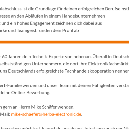
labschluss ist die Grundlage für deinen erfolgreichen Berufseinst
eresse an den Abläufen in einem Handelsunternehmen
t und ein hohes Engagement zeichnen dich dabei aus
ke und Teamgeist runden dein Profil ab
er 60 Jahren dein Technik-Experte von nebenan. Überall in Deutsc
selbstständigen Unternehmern, die dort ihre Elektronikfachmärkt
ir uns Deutschlands erfolgreichste Fachhandelskooperation nennen
pert-Familie werden und unser Team mit deinen Fähigkeiten verst
f deine Online-Bewerbung.
ch gern an Herrn Mike Schäfer wenden.
-Mail:
mike-schaefer@herba-electronic.de
.
ne bewerben möchtest, kannst du uns deine Unterlagen auch per Ma