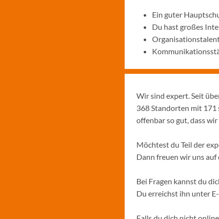
Ein guter Hauptschu
Du hast großes Int
Organisationstalen
Kommunikationsstär
Wir sind expert. Seit üb
368 Standorten mit 171 
offenbar so gut, dass w
Möchtest du Teil der ex
Dann freuen wir uns au
Bei Fragen kannst du di
Du erreichst ihn unter E
Falls du dich nicht onli