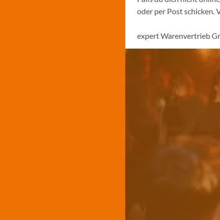
oder per Post schicken. 
expert Warenvertrieb G