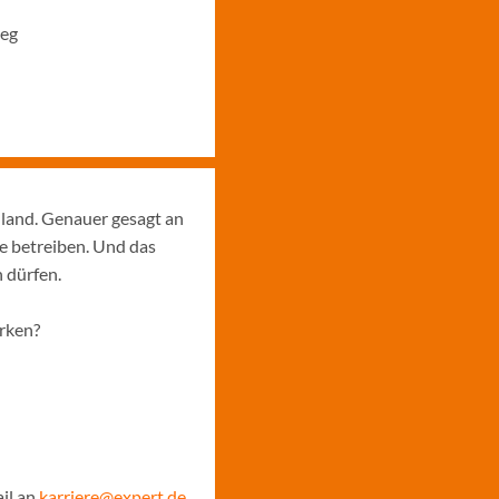
ieg
hland. Genauer gesagt an
e betreiben. Und das
 dürfen.
ärken?
il an
karriere@expert.de