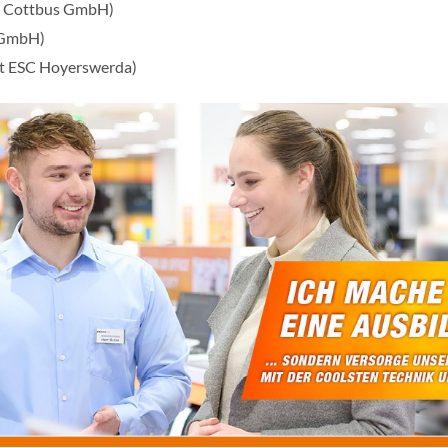
C Cottbus GmbH)
C GmbH)
t ESC Hoyerswerda)