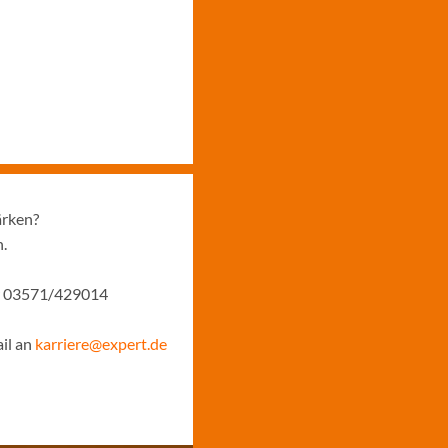
ärken?
n.
der 03571/429014
il an
karriere@expert.de