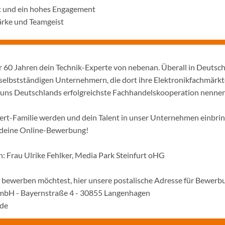
t und ein hohes Engagement
rke und Teamgeist
er 60 Jahren dein Technik-Experte von nebenan. Überall in Deutsc
selbstständigen Unternehmern, die dort ihre Elektronikfachmärkt
ir uns Deutschlands erfolgreichste Fachhandelskooperation nennen
pert-Familie werden und dein Talent in unser Unternehmen einbri
 deine Online-Bewerbung!
: Frau Ulrike Fehlker, Media Park Steinfurt oHG
ne bewerben möchtest, hier unsere postalische Adresse für Bewerb
mbH - Bayernstraße 4 - 30855 Langenhagen
t.de