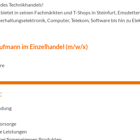
des Technikhandels!
 bietet in seinen Fachmärkten und T-Shops in Steinfurt, Emsdett
rhaltungselektronik, Computer, Telekom, Software bis hin zu Ele
ufmann im Einzelhandel (m/w/x)
hre
:
ndung
vorsorge
 Leistungen
 bei firmeneigenen Produkten