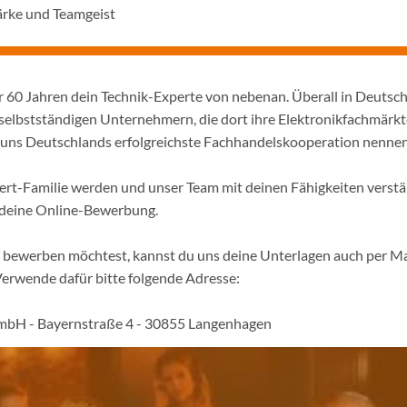
rke und Teamgeist
er 60 Jahren dein Technik-Experte von nebenan. Überall in Deutsc
selbstständigen Unternehmern, die dort ihre Elektronikfachmärkt
ir uns Deutschlands erfolgreichste Fachhandelskooperation nennen
pert-Familie werden und unser Team mit deinen Fähigkeiten verst
f deine Online-Bewerbung.
ne bewerben möchtest, kannst du uns deine Unterlagen auch per Ma
Verwende dafür bitte folgende Adresse:
mbH - Bayernstraße 4 - 30855 Langenhagen