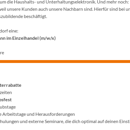
d um die Haushalts- und Unterhaltungselektronik. Und mehr noch:
weil unsere Kunden auch unsere Nachbarn sind. Hierfür sind bei u
zubildende beschäftigt.
dorf eine:
n im Einzelhandel (m/w/x)
hre
terrabatte
szeiten
bsfest
ubstage
 Arbeitstage und Herausforderungen
chulungen und externe Seminare, die dich optimal auf deinen Einst