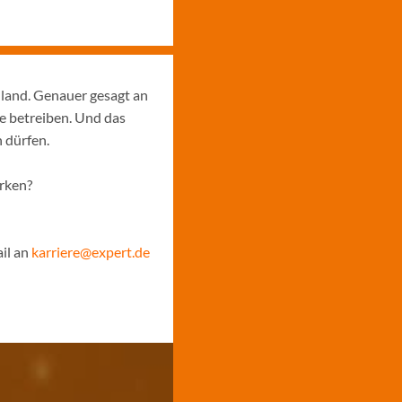
hland. Genauer gesagt an
e betreiben. Und das
 dürfen.
ärken?
il an
karriere@expert.de