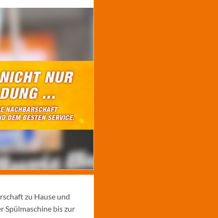
arschaft zu Hause und
r Spülmaschine bis zur