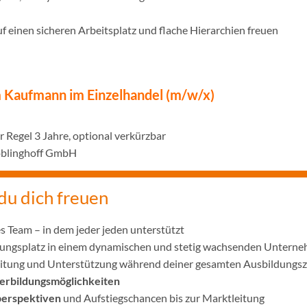
uf einen sicheren Arbeitsplatz und flache Hierarchien freuen
 Kaufmann im Einzelhandel (m/w/x)
r Regel 3 Jahre, optional verkürzbar
öblinghoff GmbH
du dich freuen
s Team – in dem jeder jeden unterstützt
ldungsplatz in einem dynamischen und stetig wachsenden Untern
beitung und Unterstützung während deiner gesamten Ausbildungsz
erbildungsmöglichkeiten
perspektiven
und Aufstiegschancen bis zur Marktleitung