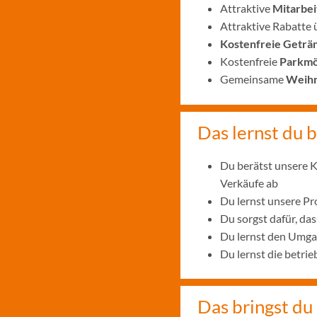
Attraktive
Mitarbei
Attraktive Rabatte
Kostenfreie Geträ
Kostenfreie
Parkmö
Gemeinsame
Weihn
Das lernst du b
Du berätst unsere K
Verkäufe ab
Du lernst unsere P
Du sorgst dafür, das
Du lernst den Umga
Du lernst die betr
Das bringst du