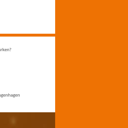
ärken?
angenhagen