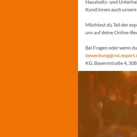
Haushalts- und Unterhal
Kund:innen auch unsere N
Möchtest du Teil der ex
uns auf deine Online-B
Bei Fragen oder wenn du 
bewerbung@vvc.expert.
KG, Bayernstraße 4, 30