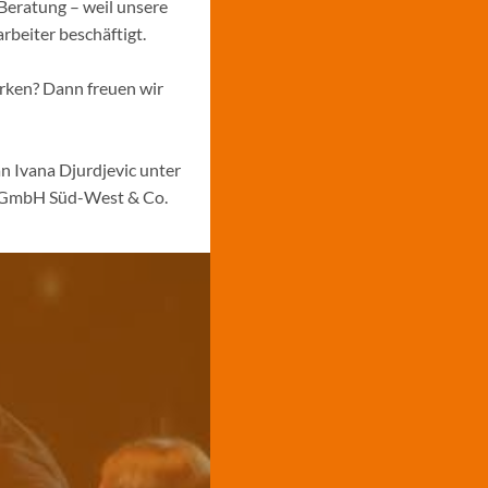
Beratung – weil unsere
rbeiter beschäftigt.
ärken? Dann freuen wir
n Ivana Djurdjevic unter
s GmbH Süd-West & Co.