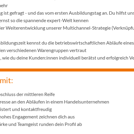
mehr
 ist gefragt - und das vom ersten Ausbildungstag an. Du hilfst u
lernst so die spannende expert-Welt kennen
 der Weiterentwicklung unserer Multichannel-Strategie (Verknüpf
bildungszeit kennst du die betriebswirtschaftlichen Abläufe ei
 den verschiedenen Warengruppen vertraut
wie du deine Kunden:innen individuell berätst und erfolgreich V
mit:
schluss der mittleren Reife
eresse an den Abläufen in einem Handelsunternehmen
istert und kontaktfreudig
 hohes Engagement zeichnen dich aus
ke und Teamgeist runden dein Profil ab