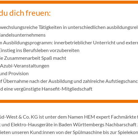
du dich freuen:
wechslungsreiche Tätigkeiten in unterschiedlichen ausbildungsre
 Handelsunternehmens
m Ausbildungsprogramm: innerbetrieblicher Unterricht und exter
Einstieg ins Berufsleben vorzubereiten
die Zusammenarbeit Spaß macht
 Azubi-Veranstaltungen
und Provision
uf Übernahme nach der Ausbildung und zahlreiche Aufstiegschanc
 eine vergünstigte Hansefit-Mitgliedschaft
d-West & Co. KG ist unter dem Namen HEM expert Fachmärkte 
 und Elektro-Hausgeräte in Baden Württembergs Nachbarschaft z
ieten unseren Kund:innen von der Spülmaschine bis zur Spielekon