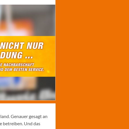
hland. Genauer gesagt an
e betreiben. Und das