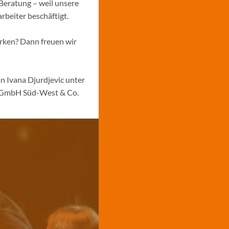
Beratung – weil unsere
rbeiter beschäftigt.
ärken? Dann freuen wir
n Ivana Djurdjevic unter
s GmbH Süd-West & Co.