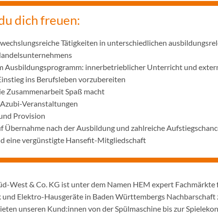
du dich freuen:
wechslungsreiche Tätigkeiten in unterschiedlichen ausbildungsre
 Handelsunternehmens
m Ausbildungsprogramm: innerbetrieblicher Unterricht und exter
Einstieg ins Berufsleben vorzubereiten
die Zusammenarbeit Spaß macht
 Azubi-Veranstaltungen
und Provision
uf Übernahme nach der Ausbildung und zahlreiche Aufstiegschanc
 eine vergünstigte Hansefit-Mitgliedschaft
d-West & Co. KG ist unter dem Namen HEM expert Fachmärkte 
 und Elektro-Hausgeräte in Baden Württembergs Nachbarschaft z
ieten unseren Kund:innen von der Spülmaschine bis zur Spielekon