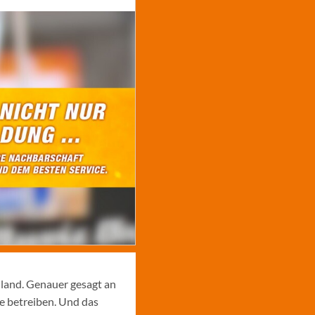
hland. Genauer gesagt an
e betreiben. Und das