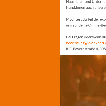
Haushalts- und Unterhal
Kund:innen auch unsere N
Möchtest du Teil der ex
uns auf deine Online-B
Bei Fragen oder wenn du 
bewerbung@vvc.expert.
KG, Bayernstraße 4, 30