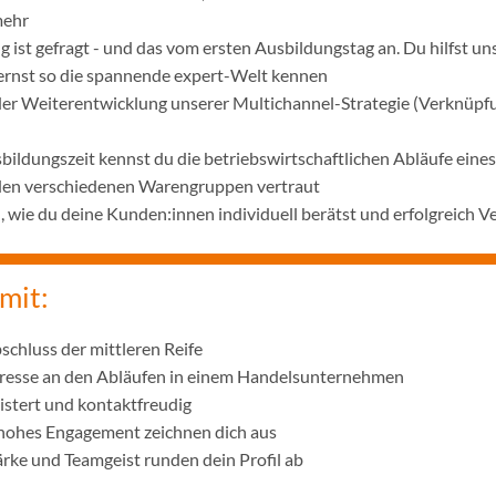
mehr
 ist gefragt - und das vom ersten Ausbildungstag an. Du hilfst u
lernst so die spannende expert-Welt kennen
 der Weiterentwicklung unserer Multichannel-Strategie (Verknüpf
bildungszeit kennst du die betriebswirtschaftlichen Abläufe ei
 den verschiedenen Warengruppen vertraut
wie du deine Kunden:innen individuell berätst und erfolgreich V
mit:
schluss der mittleren Reife
eresse an den Abläufen in einem Handelsunternehmen
istert und kontaktfreudig
 hohes Engagement zeichnen dich aus
ke und Teamgeist runden dein Profil ab