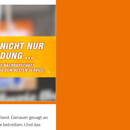
hland. Genauer gesagt an
e betreiben. Und das