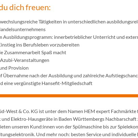
du dich freuen:
wechslungsreiche Tätigkeiten in unterschiedlichen ausbildungsre
 Handelsunternehmens
m Ausbildungsprogramm: innerbetrieblicher Unterricht und exter
Einstieg ins Berufsleben vorzubereiten
die Zusammenarbeit Spaß macht
 Azubi-Veranstaltungen
und Provision
uf Übernahme nach der Ausbildung und zahlreiche Aufstiegschanc
 eine vergünstigte Hansefit-Mitgliedschaft
d-West & Co. KG ist unter dem Namen HEM expert Fachmärkte 
 und Elektro-Hausgeräte in Baden Württembergs Nachbarschaft z
ieten unseren Kund:innen von der Spülmaschine bis zur Spielekon
tungselektronik. Und mehr noch: besten Service und individuelle 