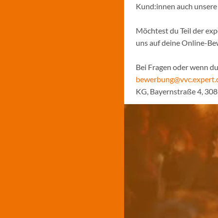
Kund:innen auch unsere N
Möchtest du Teil der ex
uns auf deine Online-B
Bei Fragen oder wenn du 
bewerbung@vvc.expert.
KG, Bayernstraße 4, 30