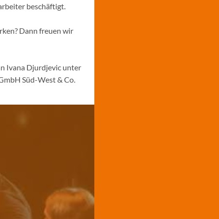
rbeiter beschäftigt.
ärken? Dann freuen wir
n Ivana Djurdjevic unter
s GmbH Süd-West & Co.