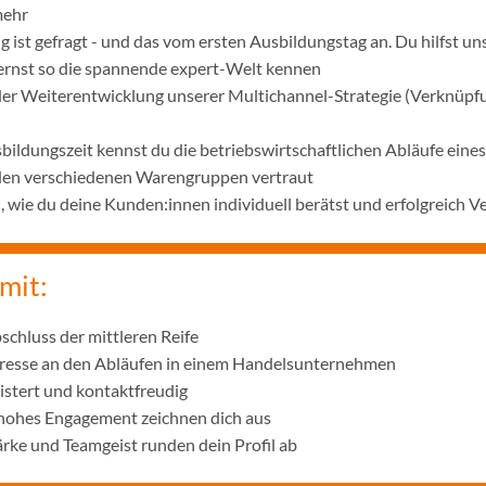
mehr
 ist gefragt - und das vom ersten Ausbildungstag an. Du hilfst u
lernst so die spannende expert-Welt kennen
 der Weiterentwicklung unserer Multichannel-Strategie (Verknüpf
bildungszeit kennst du die betriebswirtschaftlichen Abläufe ei
 den verschiedenen Warengruppen vertraut
wie du deine Kunden:innen individuell berätst und erfolgreich V
mit:
schluss der mittleren Reife
eresse an den Abläufen in einem Handelsunternehmen
istert und kontaktfreudig
 hohes Engagement zeichnen dich aus
ke und Teamgeist runden dein Profil ab