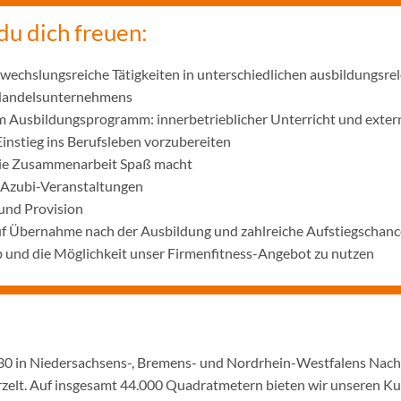
du dich freuen:
wechslungsreiche Tätigkeiten in unterschiedlichen ausbildungsre
 Handelsunternehmens
m Ausbildungsprogramm: innerbetrieblicher Unterricht und exter
Einstieg ins Berufsleben vorzubereiten
die Zusammenarbeit Spaß macht
 Azubi-Veranstaltungen
und Provision
uf Übernahme nach der Ausbildung und zahlreiche Aufstiegschanc
 und die Möglichkeit unser Firmenfitness-Angebot zu nutzen
1930 in Niedersachsens-, Bremens- und Nordrhein-Westfalens Nac
urzelt. Auf insgesamt 44.000 Quadratmetern bieten wir unseren K