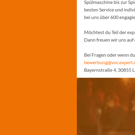
Spülmaschine bis zur Sp
besten Service und indiv
bei uns über 600 engagi
Möchtest du Teil der ex
Dann freuen wir uns auf
Bei Fragen oder wenn du 
bewerbung@vvc.expert.
Bayernstraße 4, 30855 