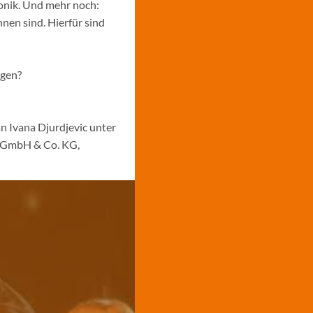
ronik. Und mehr noch:
nen sind. Hierfür sind
ngen?
n Ivana Djurdjevic unter
s GmbH & Co. KG,