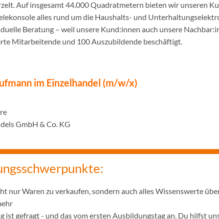
urzelt. Auf insgesamt 44.000 Quadratmetern bieten wir unseren K
ielekonsole alles rund um die Haushalts- und Unterhaltungselekt
iduelle Beratung – weil unsere Kund:innen auch unsere Nachbar:in
erte Mitarbeitende und 100 Auszubildende beschäftigt.
ufmann im Einzelhandel (m/w/x)
hre
ndels GmbH & Co. KG
ungsschwerpunkte:
icht nur Waren zu verkaufen, sondern auch alles Wissenswerte übe
mehr
 ist gefragt - und das vom ersten Ausbildungstag an. Du hilfst u