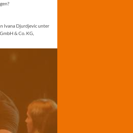
ngen?
n Ivana Djurdjevic unter
s GmbH & Co. KG,