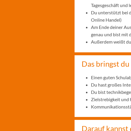
Tagesgeschäft und 
Du unterstützt bei
Online Handel)
Am Ende deiner Aus
genau und bist mit
Außerdem weißt du, 
Das bringst du 
Einen guten Schulab
Du hast großes Int
Du bist technikbege
Zielstrebigkeit und
Kommunikationsstär
Darauf kannst 