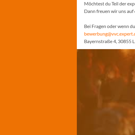
Möchtest du Teil der ex
Dann freuen wir uns auf
Bei Fragen oder wenn du 
bewerbung@vvc.expert.
Bayernstraße 4, 30855 