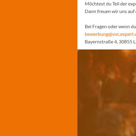
Möchtest du Teil der ex
Dann freuen wir uns auf
Bei Fragen oder wenn du 
bewerbung@vvc.expert.
Bayernstraße 4, 30855 