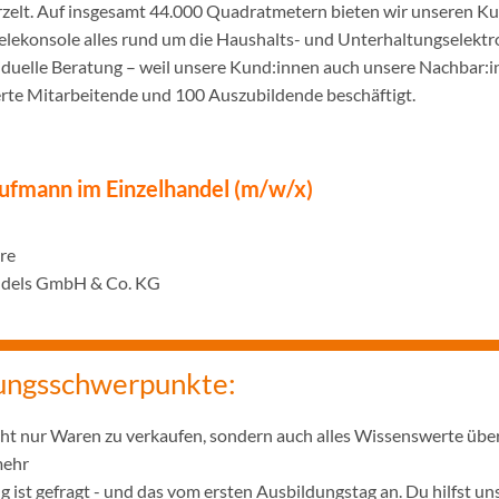
urzelt. Auf insgesamt 44.000 Quadratmetern bieten wir unseren K
ielekonsole alles rund um die Haushalts- und Unterhaltungselekt
iduelle Beratung – weil unsere Kund:innen auch unsere Nachbar:in
erte Mitarbeitende und 100 Auszubildende beschäftigt.
ufmann im Einzelhandel (m/w/x)
hre
ndels GmbH & Co. KG
ungsschwerpunkte:
icht nur Waren zu verkaufen, sondern auch alles Wissenswerte übe
mehr
 ist gefragt - und das vom ersten Ausbildungstag an. Du hilfst u