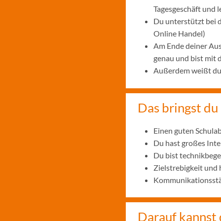
Tagesgeschäft und 
Du unterstützt bei
Online Handel)
Am Ende deiner Aus
genau und bist mit
Außerdem weißt du, 
Das bringst du 
Einen guten Schulab
Du hast großes Int
Du bist technikbege
Zielstrebigkeit und
Kommunikationsstär
Darauf kannst 