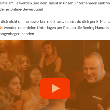
pert-Familie werden und dein Talent in unser Unternehmen einbri
 deine Online-Bewerbung!
dich nicht online bewerben möchtest, kannst du dich per E-Mail a
de
wenden oder deine Unterlagen per Post an die Bening Handel
Langenhagen, senden.