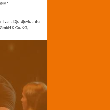
ngen?
n Ivana Djurdjevic unter
s GmbH & Co. KG,