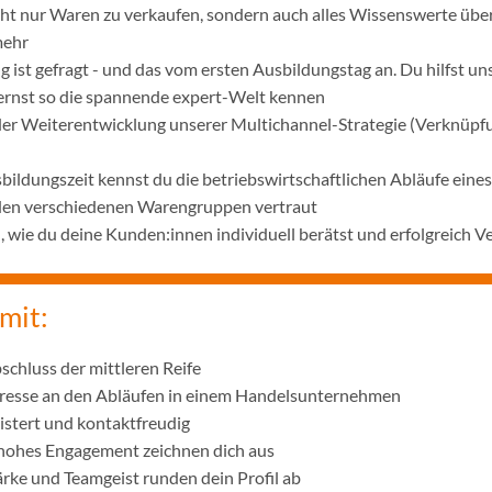
icht nur Waren zu verkaufen, sondern auch alles Wissenswerte übe
mehr
 ist gefragt - und das vom ersten Ausbildungstag an. Du hilfst u
lernst so die spannende expert-Welt kennen
 der Weiterentwicklung unserer Multichannel-Strategie (Verknüpf
bildungszeit kennst du die betriebswirtschaftlichen Abläufe ei
 den verschiedenen Warengruppen vertraut
wie du deine Kunden:innen individuell berätst und erfolgreich V
mit:
schluss der mittleren Reife
eresse an den Abläufen in einem Handelsunternehmen
istert und kontaktfreudig
 hohes Engagement zeichnen dich aus
ke und Teamgeist runden dein Profil ab