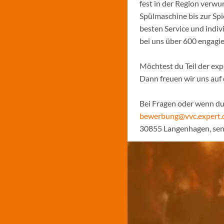
fest in der Region verw
Spülmaschine bis zur Sp
besten Service und indiv
bei uns über 600 engagi
Möchtest du Teil der ex
Dann freuen wir uns auf
Bei Fragen oder wenn du 
bewerbung@vvc.expert.
30855 Langenhagen, sen