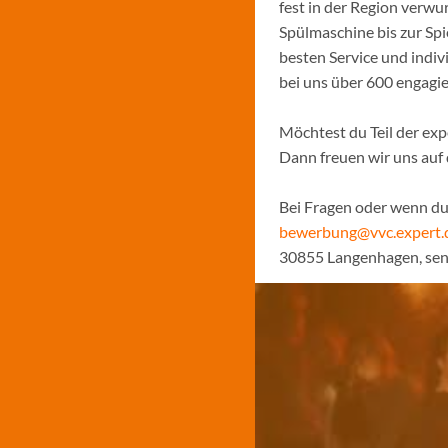
fest in der Region verw
Spülmaschine bis zur Sp
besten Service und indiv
bei uns über 600 engagi
Möchtest du Teil der ex
Dann freuen wir uns auf
Bei Fragen oder wenn du 
bewerbung@vvc.expert.
30855 Langenhagen, sen