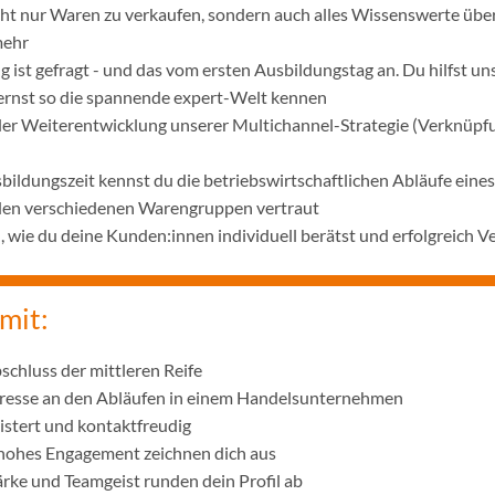
icht nur Waren zu verkaufen, sondern auch alles Wissenswerte übe
mehr
 ist gefragt - und das vom ersten Ausbildungstag an. Du hilfst u
lernst so die spannende expert-Welt kennen
 der Weiterentwicklung unserer Multichannel-Strategie (Verknüpf
bildungszeit kennst du die betriebswirtschaftlichen Abläufe ei
 den verschiedenen Warengruppen vertraut
wie du deine Kunden:innen individuell berätst und erfolgreich V
mit:
schluss der mittleren Reife
eresse an den Abläufen in einem Handelsunternehmen
istert und kontaktfreudig
 hohes Engagement zeichnen dich aus
ke und Teamgeist runden dein Profil ab