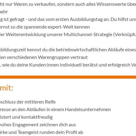
icht nur Waren zu verkaufen, sondern auch alles Wissenswerte übe
mehr
 ist gefragt - und das vom ersten Ausbildungstag an. Du hilfst u
lernst so die spannende expert-Welt kennen
 der Weiterentwicklung unserer Multichannel-Strategie (Verknüpf
bildungszeit kennst du die betriebswirtschaftlichen Abläufe ei
 den verschiedenen Warengruppen vertraut
wie du deine Kunden:innen individuell berätst und erfolgreich V
mit:
schluss der mittleren Reife
eresse an den Abläufen in einem Handelsunternehmen
istert und kontaktfreudig
 hohes Engagement zeichnen dich aus
ke und Teamgeist runden dein Profil ab