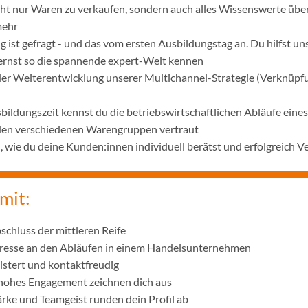
icht nur Waren zu verkaufen, sondern auch alles Wissenswerte übe
mehr
 ist gefragt - und das vom ersten Ausbildungstag an. Du hilfst u
lernst so die spannende expert-Welt kennen
 der Weiterentwicklung unserer Multichannel-Strategie (Verknüpf
bildungszeit kennst du die betriebswirtschaftlichen Abläufe ei
 den verschiedenen Warengruppen vertraut
wie du deine Kunden:innen individuell berätst und erfolgreich V
mit:
schluss der mittleren Reife
eresse an den Abläufen in einem Handelsunternehmen
istert und kontaktfreudig
 hohes Engagement zeichnen dich aus
ke und Teamgeist runden dein Profil ab