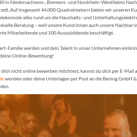
1930 in Niedersachsens-, Bremens- und Nordrhein-Westfalens Nac
urzelt. Auf insgesamt 44.000 Quadratmetern bieten wir unseren K
ielekonsole alles rund um die Haushalts- und Unterhaltungselekt
iduelle Beratung – weil unsere Kund:innen auch unsere Nachbar:in
erte Mitarbeitende und 100 Auszubildende beschäftigt.
pert-Familie werden und dein Talent in unser Unternehmen einbri
 deine Online-Bewerbung!
dich nicht online bewerben möchtest, kannst du dich per E-Mail a
de
wenden oder deine Unterlagen per Post an die Bening GmbH & 
den.