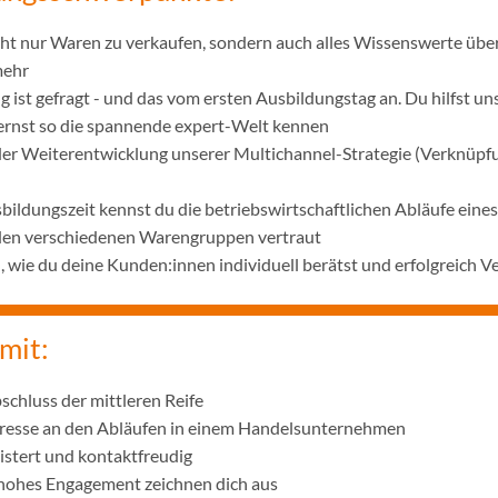
icht nur Waren zu verkaufen, sondern auch alles Wissenswerte übe
mehr
 ist gefragt - und das vom ersten Ausbildungstag an. Du hilfst u
lernst so die spannende expert-Welt kennen
 der Weiterentwicklung unserer Multichannel-Strategie (Verknüpf
bildungszeit kennst du die betriebswirtschaftlichen Abläufe ei
 den verschiedenen Warengruppen vertraut
wie du deine Kunden:innen individuell berätst und erfolgreich V
mit:
schluss der mittleren Reife
eresse an den Abläufen in einem Handelsunternehmen
istert und kontaktfreudig
 hohes Engagement zeichnen dich aus