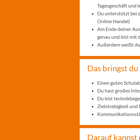
Tagesgeschäft und 
Du unterstützt bei
Online Handel)
Am Ende deiner Aus
genau und bist mit
Außerdem weißt du, 
Das bringst du 
Einen guten Schulab
Du hast großes Int
Du bist technikbege
Zielstrebigkeit und
Kommunikationsstär
Darauf kannst 