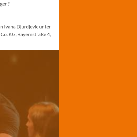
ngen?
n Ivana Djurdjevic unter
Co. KG, Bayernstraße 4,