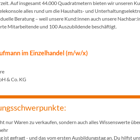
urzelt. Auf insgesamt 44.000 Quadratmetern bieten wir unseren K
ielekonsole alles rund um die Haushalts- und Unterhaltungselekt
iduelle Beratung – weil unsere Kund:innen auch unsere Nachbar:in
erte Mitarbeitende und 100 Auszubildende beschäftigt.
ufmann im Einzelhandel (m/w/x)
hre
bH & Co. KG
ungsschwerpunkte:
icht nur Waren zu verkaufen, sondern auch alles Wissenswerte übe
mehr
 ist gefragt - und das vom ersten Ausbildungstag an. Du hilfst u