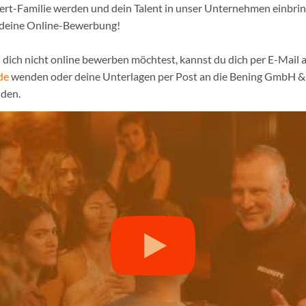
pert-Familie werden und dein Talent in unser Unternehmen einbri
 deine Online-Bewerbung!
dich nicht online bewerben möchtest, kannst du dich per E-Mail a
de
wenden oder deine Unterlagen per Post an die Bening GmbH & 
den.