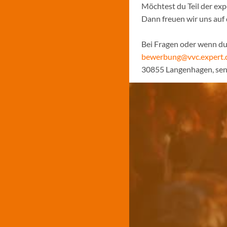
Möchtest du Teil der ex
Dann freuen wir uns auf
Bei Fragen oder wenn du 
bewerbung@vvc.expert.
30855 Langenhagen, sen