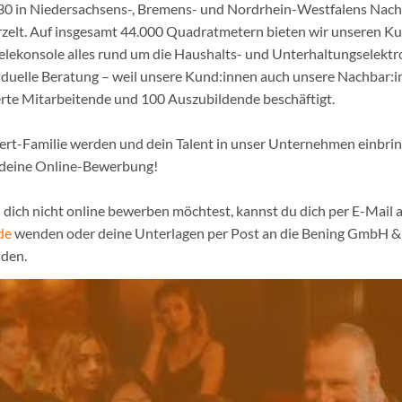
1930 in Niedersachsens-, Bremens- und Nordrhein-Westfalens Nac
urzelt. Auf insgesamt 44.000 Quadratmetern bieten wir unseren K
ielekonsole alles rund um die Haushalts- und Unterhaltungselekt
iduelle Beratung – weil unsere Kund:innen auch unsere Nachbar:in
erte Mitarbeitende und 100 Auszubildende beschäftigt.
pert-Familie werden und dein Talent in unser Unternehmen einbri
 deine Online-Bewerbung!
dich nicht online bewerben möchtest, kannst du dich per E-Mail a
de
wenden oder deine Unterlagen per Post an die Bening GmbH & 
den.