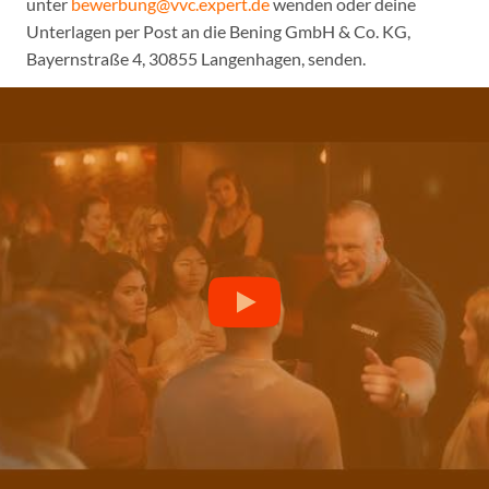
unter
bewerbung@vvc.expert.de
wenden oder deine
Unterlagen per Post an die Bening GmbH & Co. KG,
Bayernstraße 4, 30855 Langenhagen, senden.