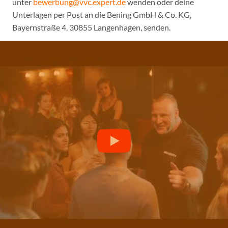
unter
bewerbung@vvc.expert.de
wenden oder deine
Unterlagen per Post an die Bening GmbH & Co. KG,
Bayernstraße 4, 30855 Langenhagen, senden.