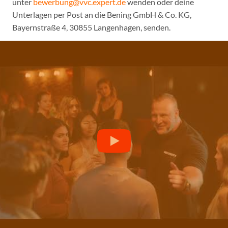
unter
bewerbung@vvc.expert.de
wenden oder deine
Unterlagen per Post an die Bening GmbH & Co. KG,
Bayernstraße 4, 30855 Langenhagen, senden.