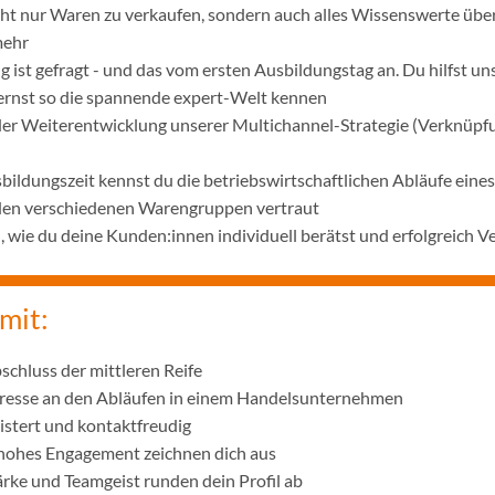
icht nur Waren zu verkaufen, sondern auch alles Wissenswerte übe
mehr
 ist gefragt - und das vom ersten Ausbildungstag an. Du hilfst u
lernst so die spannende expert-Welt kennen
 der Weiterentwicklung unserer Multichannel-Strategie (Verknüpf
bildungszeit kennst du die betriebswirtschaftlichen Abläufe ei
 den verschiedenen Warengruppen vertraut
wie du deine Kunden:innen individuell berätst und erfolgreich V
mit:
schluss der mittleren Reife
eresse an den Abläufen in einem Handelsunternehmen
istert und kontaktfreudig
 hohes Engagement zeichnen dich aus
ke und Teamgeist runden dein Profil ab