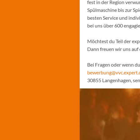
fest in der Region verw
Spülmaschine bis zur Sp
besten Service und indiv
bei uns über 600 engagi
Möchtest du Teil der ex
Dann freuen wir uns auf
Bei Fragen oder wenn du 
bewerbung@vvc.expert.
30855 Langenhagen, sen