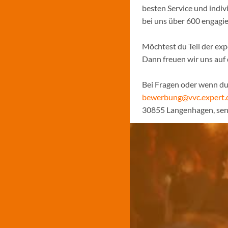
besten Service und indiv
bei uns über 600 engagi
Möchtest du Teil der ex
Dann freuen wir uns auf
Bei Fragen oder wenn du 
bewerbung@vvc.expert.
30855 Langenhagen, sen