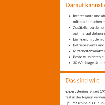
Darauf kannst 
Interessante und ab
mittelständischen
Zusätzlich zu deine
optimal auf deinen 
Ein Team, mit dem 
Betriebsevents und
Mitarbeiterrabatte 
Beste Aussichten a
30 Werktage Urlaub
Das sind wir:
expert Bening ist seit 
fest in der Region verw
Spülmaschine bis zur Sp