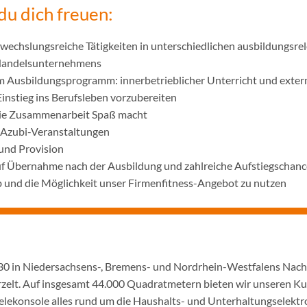
du dich freuen:
wechslungsreiche Tätigkeiten in unterschiedlichen ausbildungsre
 Handelsunternehmens
m Ausbildungsprogramm: innerbetrieblicher Unterricht und exter
Einstieg ins Berufsleben vorzubereiten
die Zusammenarbeit Spaß macht
 Azubi-Veranstaltungen
und Provision
uf Übernahme nach der Ausbildung und zahlreiche Aufstiegschanc
 und die Möglichkeit unser Firmenfitness-Angebot zu nutzen
1930 in Niedersachsens-, Bremens- und Nordrhein-Westfalens Nac
urzelt. Auf insgesamt 44.000 Quadratmetern bieten wir unseren K
ielekonsole alles rund um die Haushalts- und Unterhaltungselekt