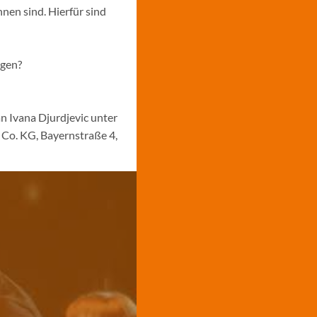
nen sind. Hierfür sind
ngen?
n Ivana Djurdjevic unter
Co. KG, Bayernstraße 4,