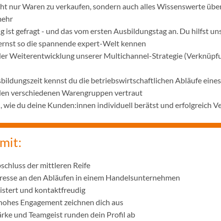
icht nur Waren zu verkaufen, sondern auch alles Wissenswerte übe
mehr
 ist gefragt - und das vom ersten Ausbildungstag an. Du hilfst u
lernst so die spannende expert-Welt kennen
 der Weiterentwicklung unserer Multichannel-Strategie (Verknüpf
bildungszeit kennst du die betriebswirtschaftlichen Abläufe ei
 den verschiedenen Warengruppen vertraut
wie du deine Kunden:innen individuell berätst und erfolgreich V
mit:
schluss der mittleren Reife
eresse an den Abläufen in einem Handelsunternehmen
istert und kontaktfreudig
 hohes Engagement zeichnen dich aus
ke und Teamgeist runden dein Profil ab