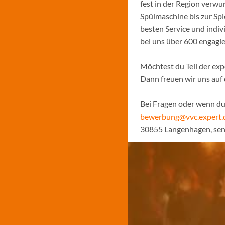
fest in der Region verw
Spülmaschine bis zur Sp
besten Service und indiv
bei uns über 600 engagi
Möchtest du Teil der ex
Dann freuen wir uns auf
Bei Fragen oder wenn du 
bewerbung@vvc.expert.
30855 Langenhagen, sen