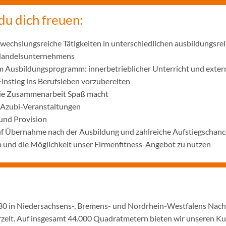
du dich freuen:
wechslungsreiche Tätigkeiten in unterschiedlichen ausbildungsre
 Handelsunternehmens
m Ausbildungsprogramm: innerbetrieblicher Unterricht und exter
Einstieg ins Berufsleben vorzubereiten
die Zusammenarbeit Spaß macht
 Azubi-Veranstaltungen
und Provision
uf Übernahme nach der Ausbildung und zahlreiche Aufstiegschanc
 und die Möglichkeit unser Firmenfitness-Angebot zu nutzen
1930 in Niedersachsens-, Bremens- und Nordrhein-Westfalens Nac
urzelt. Auf insgesamt 44.000 Quadratmetern bieten wir unseren K