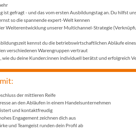
mehr
 ist gefragt - und das vom ersten Ausbildungstag an. Du hilfst u
lernst so die spannende expert-Welt kennen
 der Weiterentwicklung unserer Multichannel-Strategie (Verknüpf
bildungszeit kennst du die betriebswirtschaftlichen Abläufe ei
 den verschiedenen Warengruppen vertraut
wie du deine Kunden:innen individuell berätst und erfolgreich V
mit:
schluss der mittleren Reife
eresse an den Abläufen in einem Handelsunternehmen
istert und kontaktfreudig
 hohes Engagement zeichnen dich aus
ke und Teamgeist runden dein Profil ab