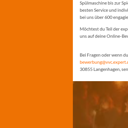
Spülmaschine bis zur Sp
besten Service und indiv
bei uns über 600 engagi
Möchtest du Teil der ex
uns auf deine Online-B
Bei Fragen oder wenn du 
bewerbung@vvc.expert.
30855 Langenhagen, sen