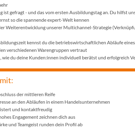
mehr
 ist gefragt - und das vom ersten Ausbildungstag an. Du hilfst u
lernst so die spannende expert-Welt kennen
 der Weiterentwicklung unserer Multichannel-Strategie (Verknüpf
bildungszeit kennst du die betriebswirtschaftlichen Abläufe ei
 den verschiedenen Warengruppen vertraut
wie du deine Kunden:innen individuell berätst und erfolgreich V
mit:
schluss der mittleren Reife
eresse an den Abläufen in einem Handelsunternehmen
istert und kontaktfreudig
 hohes Engagement zeichnen dich aus
ke und Teamgeist runden dein Profil ab