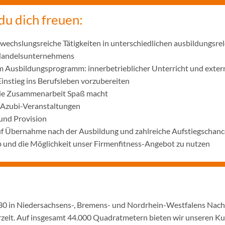
du dich freuen:
wechslungsreiche Tätigkeiten in unterschiedlichen ausbildungsre
 Handelsunternehmens
m Ausbildungsprogramm: innerbetrieblicher Unterricht und exter
Einstieg ins Berufsleben vorzubereiten
die Zusammenarbeit Spaß macht
 Azubi-Veranstaltungen
und Provision
uf Übernahme nach der Ausbildung und zahlreiche Aufstiegschanc
 und die Möglichkeit unser Firmenfitness-Angebot zu nutzen
1930 in Niedersachsens-, Bremens- und Nordrhein-Westfalens Nac
urzelt. Auf insgesamt 44.000 Quadratmetern bieten wir unseren K