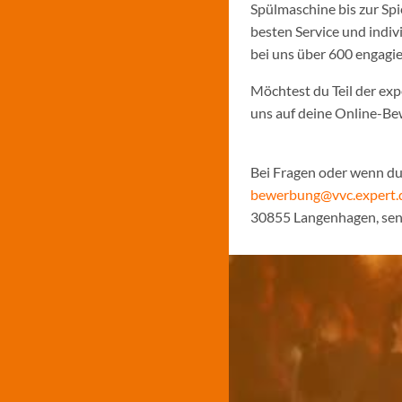
Spülmaschine bis zur Sp
besten Service und indiv
bei uns über 600 engagi
Möchtest du Teil der ex
uns auf deine Online-B
Bei Fragen oder wenn du 
bewerbung@vvc.expert.
30855 Langenhagen, sen