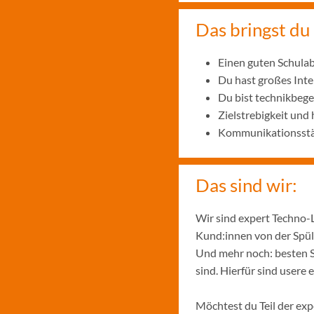
Das bringst du
Einen guten Schulab
Du hast großes Int
Du bist technikbege
Zielstrebigkeit und
Kommunikationsstär
Das sind wir:
Wir sind expert Techno-
Kund:innen von der Spül
Und mehr noch: besten S
sind. Hierfür sind user
Möchtest du Teil der ex