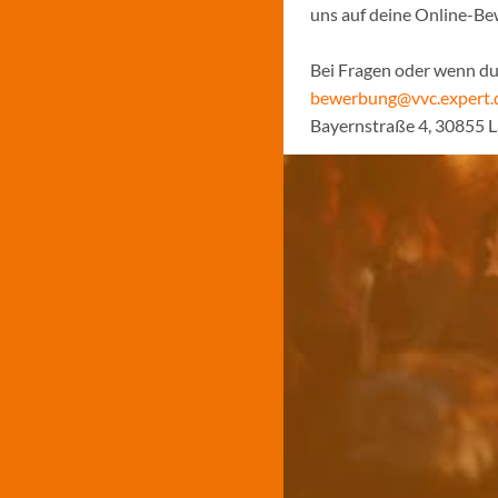
uns auf deine Online-B
Bei Fragen oder wenn du 
bewerbung@vvc.expert.
Bayernstraße 4, 30855 