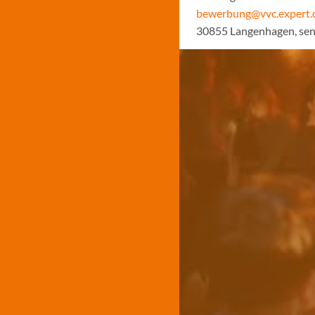
bewerbung@vvc.expert.
30855 Langenhagen, sen