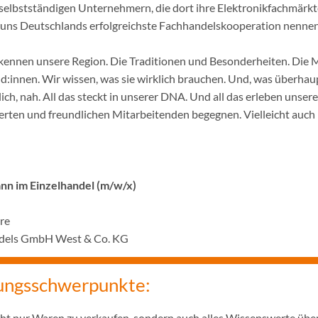
selbstständigen Unternehmern, die dort ihre Elektronikfachmärkt
ir uns Deutschlands erfolgreichste Fachhandelskooperation nennen
ennen unsere Region. Die Traditionen und Besonderheiten. Die 
innen. Wir wissen, was sie wirklich brauchen. Und, was überhaupt
ich, nah. All das steckt in unserer DNA. Und all das erleben unser
rten und freundlichen Mitarbeitenden begegnen. Vielleicht auch 
n im Einzelhandel (m/w/x)
hre
ndels GmbH West & Co. KG
ungsschwerpunkte:
icht nur Waren zu verkaufen, sondern auch alles Wissenswerte übe