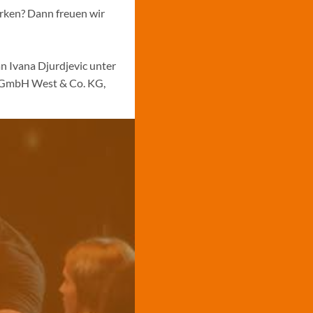
ärken? Dann freuen wir
n Ivana Djurdjevic unter
s GmbH West & Co. KG,