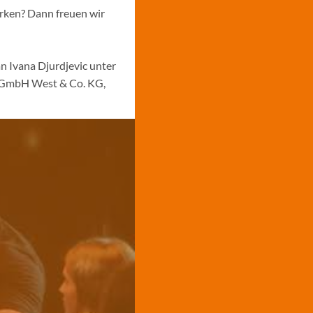
ärken? Dann freuen wir
n Ivana Djurdjevic unter
s GmbH West & Co. KG,