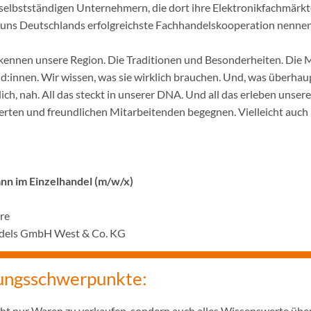
selbstständigen Unternehmern, die dort ihre Elektronikfachmärkt
ir uns Deutschlands erfolgreichste Fachhandelskooperation nennen
ennen unsere Region. Die Traditionen und Besonderheiten. Die 
innen. Wir wissen, was sie wirklich brauchen. Und, was überhaupt
ich, nah. All das steckt in unserer DNA. Und all das erleben unser
rten und freundlichen Mitarbeitenden begegnen. Vielleicht auch 
n im Einzelhandel (m/w/x)
hre
ndels GmbH West & Co. KG
ungsschwerpunkte:
icht nur Waren zu verkaufen, sondern auch alles Wissenswerte übe