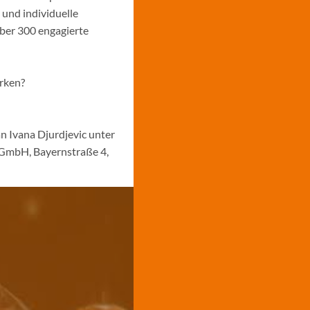
 und individuelle
über 300 engagierte
ärken?
n Ivana Djurdjevic unter
 GmbH, Bayernstraße 4,