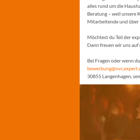
alles rund um die Hausha
Beratung – weil unsere K
Mitarbeitende und über
Möchtest du Teil der ex
Dann freuen wir uns au
Bei Fragen oder wenn du 
bewerbung@vvc.expert.
30855 Langenhagen, sen