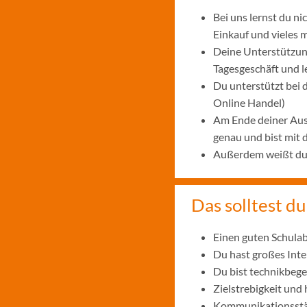
Bei uns lernst du n
Einkauf und vieles 
Deine Unterstützung
Tagesgeschäft und 
Du unterstützt bei
Online Handel)
Am Ende deiner Aus
genau und bist mit
Außerdem weißt du, 
Das solltest du
Einen guten Schulab
Du hast großes Int
Du bist technikbege
Zielstrebigkeit und
Kommunikationsstär