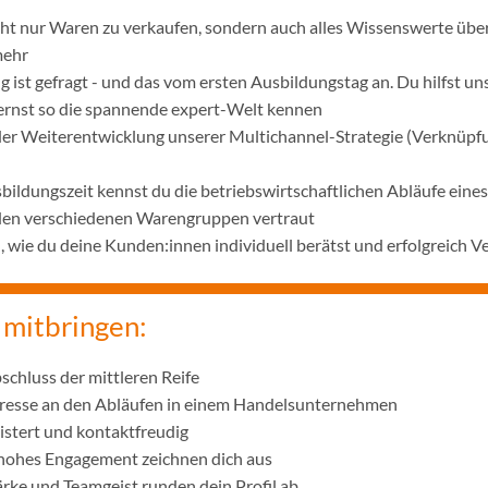
icht nur Waren zu verkaufen, sondern auch alles Wissenswerte übe
mehr
 ist gefragt - und das vom ersten Ausbildungstag an. Du hilfst u
lernst so die spannende expert-Welt kennen
 der Weiterentwicklung unserer Multichannel-Strategie (Verknüpf
bildungszeit kennst du die betriebswirtschaftlichen Abläufe ei
 den verschiedenen Warengruppen vertraut
wie du deine Kunden:innen individuell berätst und erfolgreich V
 mitbringen:
schluss der mittleren Reife
eresse an den Abläufen in einem Handelsunternehmen
istert und kontaktfreudig
 hohes Engagement zeichnen dich aus
ke und Teamgeist runden dein Profil ab