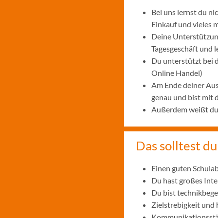
Bei uns lernst du n
Einkauf und vieles 
Deine Unterstützung
Tagesgeschäft und 
Du unterstützt bei
Online Handel)
Am Ende deiner Aus
genau und bist mit
Außerdem weißt du, 
Das solltest du
Einen guten Schulab
Du hast großes Int
Du bist technikbege
Zielstrebigkeit und
Kommunikationsstär