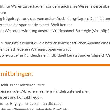
icht nur Waren zu verkaufen, sondern auch alles Wissenswerte übe
mehr
 ist gefragt - und das vom ersten Ausbildungstag an. Du hilfst u
lernst so die spannende expert-Welt kennen
 der Weiterentwicklung unserer Multichannel-Strategie (Verknüpf
bildungszeit kennst du die betriebswirtschaftlichen Abläufe ei
 den verschiedenen Warengruppen vertraut
wie du deine Kunden:innen individuell berätst und erfolgreich V
 mitbringen:
schluss der mittleren Reife
eresse an den Abläufen in einem Handelsunternehmen
istert und kontaktfreudig
 hohes Engagement zeichnen dich aus
ke und Teamgeist runden dein Profil ab