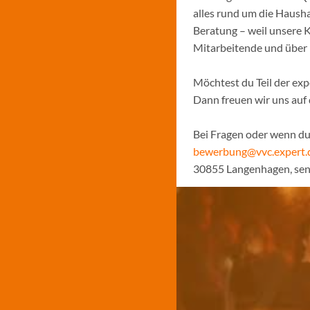
alles rund um die Hausha
Beratung – weil unsere K
Mitarbeitende und über
Möchtest du Teil der ex
Dann freuen wir uns au
Bei Fragen oder wenn du 
bewerbung@vvc.expert.
30855 Langenhagen, sen