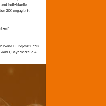
 und individuelle
über 300 engagierte
ärken?
n Ivana Djurdjevic unter
 GmbH, Bayernstraße 4,