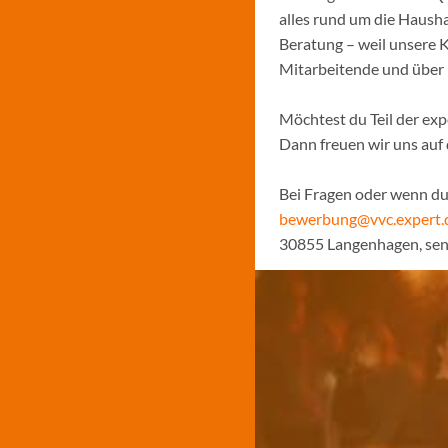
alles rund um die Hausha
Beratung – weil unsere K
Mitarbeitende und über
Möchtest du Teil der ex
Dann freuen wir uns au
Bei Fragen oder wenn du 
bewerbung@vvc.expert.
30855 Langenhagen, se