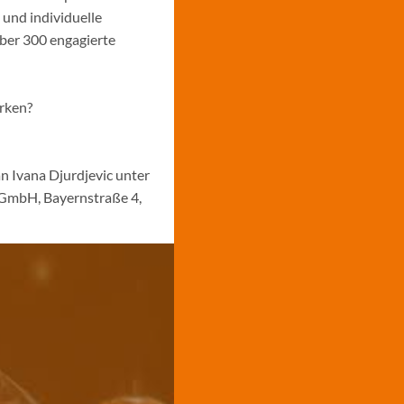
 und individuelle
über 300 engagierte
ärken?
n Ivana Djurdjevic unter
 GmbH, Bayernstraße 4,