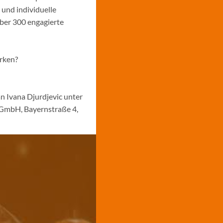
 und individuelle
über 300 engagierte
ärken?
n Ivana Djurdjevic unter
 GmbH, Bayernstraße 4,