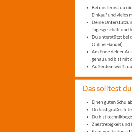
Bei uns lernst du n
Einkauf und vieles 
Deine Unterstützung
Tagesgeschäft und 
Du unterstützt bei
Online Handel)
Am Ende deiner Aus
genau und bist mit
Außerdem weißt du, 
Das solltest du
Einen guten Schulab
Du hast großes Int
Du bist technikbege
Zielstrebigkeit und
Kommunikationsstär