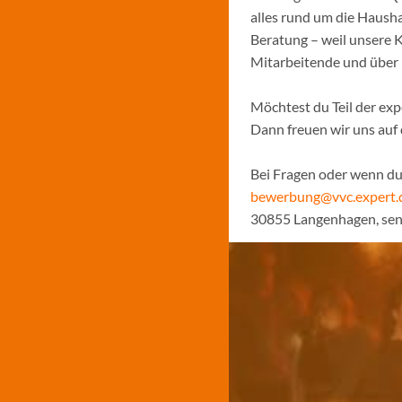
alles rund um die Hausha
Beratung – weil unsere K
Mitarbeitende und über
Möchtest du Teil der ex
Dann freuen wir uns au
Bei Fragen oder wenn du 
bewerbung@vvc.expert.
30855 Langenhagen, se