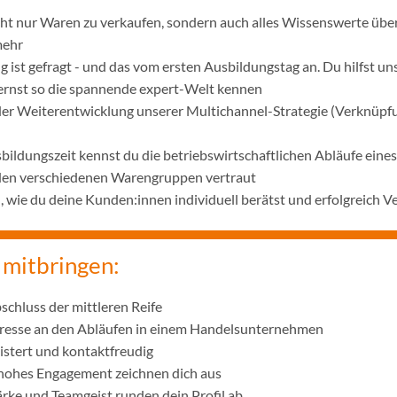
icht nur Waren zu verkaufen, sondern auch alles Wissenswerte übe
mehr
 ist gefragt - und das vom ersten Ausbildungstag an. Du hilfst u
lernst so die spannende expert-Welt kennen
 der Weiterentwicklung unserer Multichannel-Strategie (Verknüpf
bildungszeit kennst du die betriebswirtschaftlichen Abläufe ei
 den verschiedenen Warengruppen vertraut
wie du deine Kunden:innen individuell berätst und erfolgreich V
 mitbringen:
schluss der mittleren Reife
eresse an den Abläufen in einem Handelsunternehmen
istert und kontaktfreudig
 hohes Engagement zeichnen dich aus
ke und Teamgeist runden dein Profil ab