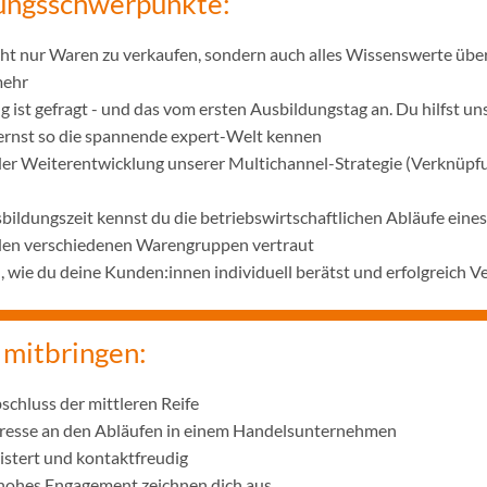
ungsschwerpunkte:
icht nur Waren zu verkaufen, sondern auch alles Wissenswerte übe
mehr
 ist gefragt - und das vom ersten Ausbildungstag an. Du hilfst u
lernst so die spannende expert-Welt kennen
 der Weiterentwicklung unserer Multichannel-Strategie (Verknüpf
bildungszeit kennst du die betriebswirtschaftlichen Abläufe ei
 den verschiedenen Warengruppen vertraut
wie du deine Kunden:innen individuell berätst und erfolgreich V
 mitbringen:
schluss der mittleren Reife
eresse an den Abläufen in einem Handelsunternehmen
istert und kontaktfreudig
 hohes Engagement zeichnen dich aus