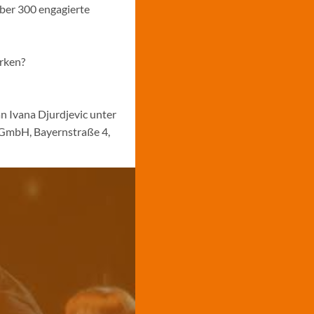
über 300 engagierte
ärken?
n Ivana Djurdjevic unter
 GmbH, Bayernstraße 4,