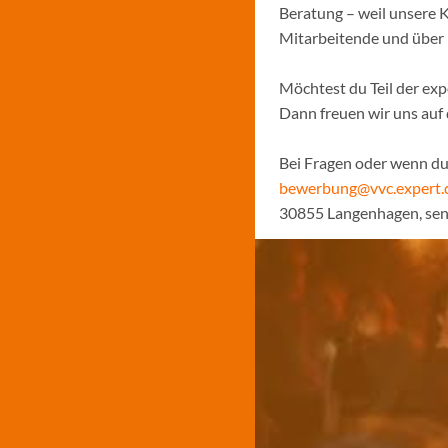
Beratung – weil unsere K
Mitarbeitende und über
Möchtest du Teil der ex
Dann freuen wir uns au
Bei Fragen oder wenn du 
bewerbung@vvc.expert.
30855 Langenhagen, sen