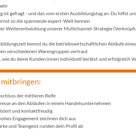
mehr
 ist gefragt - und das vom ersten Ausbildungstag an. Du hilfst u
lernst so die spannende expert-Welt kennen
 der Weiterentwicklung unserer Multichannel-Strategie (Verknüpf
bildungszeit kennst du die betriebswirtschaftlichen Abläufe ei
 den verschiedenen Warengruppen vertraut
wie du deine Kunden:innen individuell berätst und erfolgreich V
 mitbringen:
schluss der mittleren Reife
eresse an den Abläufen in einem Handelsunternehmen
istert und kontaktfreudig
 hohes Engagement zeichnen dich aus
ke und Teamgeist runden dein Profil ab