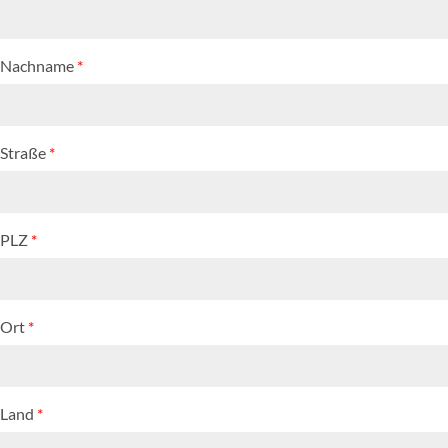
Nachname
*
Straße
*
PLZ
*
Ort
*
Land
*